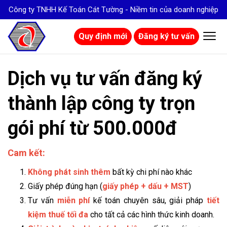
Công ty TNHH Kế Toán Cát Tường - Niềm tin của doanh nghiệp
Quy định mới
Đăng ký tư vấn
Dịch vụ tư vấn đăng ký
thành lập công ty trọn
gói phí từ 500.000đ
Cam kết:
Không phát sinh thêm
bất kỳ chi phí nào khác
Giấy phép đúng hạn (
giấy phép + dấu + MST
)
Tư vấn
miễn phí
kế toán chuyên sâu, giải pháp
tiết
kiệm thuế tối đa
cho tất cả các hình thức kinh doanh.