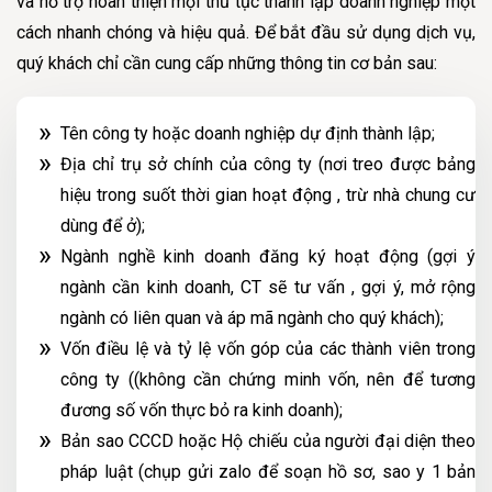
và hỗ trợ hoàn thiện mọi thủ tục thành lập doanh nghiệp một
cách nhanh chóng và hiệu quả. Để bắt đầu sử dụng dịch vụ,
quý khách chỉ cần cung cấp những thông tin cơ bản sau:
Tên công ty hoặc doanh nghiệp dự định thành lập;
Địa chỉ trụ sở chính của công ty (nơi treo được bảng
hiệu trong suốt thời gian hoạt động , trừ nhà chung cư
dùng để ở);
Ngành nghề kinh doanh đăng ký hoạt động (gợi ý
ngành cần kinh doanh, CT sẽ tư vấn , gợi ý, mở rộng
ngành có liên quan và áp mã ngành cho quý khách);
Vốn điều lệ và tỷ lệ vốn góp của các thành viên trong
công ty ((không cần chứng minh vốn, nên để tương
đương số vốn thực bỏ ra kinh doanh);
Bản sao CCCD hoặc Hộ chiếu của người đại diện theo
pháp luật (chụp gửi zalo để soạn hồ sơ, sao y 1 bản